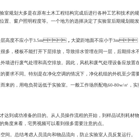
划大多是在原有土木工程结构完成后进行各种工艺和技术的规划。因此
、卫生间位置、窗户照明程度等。一个地方的选择决定了实验室后期规
，楼层高度不应小于3.5m，大梁距地面不应小于3m，排
，楼板不能打开下层排放，导致排水管埋在同一层，后期排水不畅
墙进行废气处理和高空排放。因此，风机和废气处理设备应放置在室内
求不同。特别是在净化空调的情况下，净化机组的外机至少需要2-
，用电负荷远低于实验室。一般工作场所配电60-80w/㎡，实验室用电
成功准备的目的。从人员操作流程的开始，到样品试剂耗
的角度来看，宅男视频可以看到很多需要注意的点。
备空间。总结考虑人员流向和物品流向，防止实验室人员反复运行。