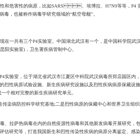
危害性的病原，比如SARS、埃博拉、H7N9等等
，也被称作病毒学研究领域的“航空母舰”。
一共有三个P4实验室。中国湖北武汉有一个，是中国科学院武汉国
阳实验室)，卫生署疾病管制中心。
，位于湖北省武汉市江夏区中科院武汉病毒所郑店园区内，地处中原
内的烈性病原试验设施、新生疾病研究设施以及烈性疾病病原保藏设施
一个相对完整的新生疾病研究单元。
急性传染病防控科学研究基地;二是烈性病原的保藏中心和世界卫生组
、拉萨热病毒在内的自然疫源性病毒和其他新发病毒开展研究，包括快速
风险评估研究等，打造我国新生和烈性传染性疾病的病原分离鉴定、感