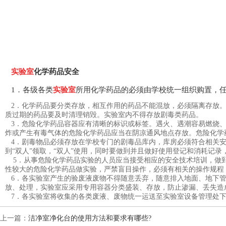
实验
室
化学药品安全
1．各级各类
实验室
所用化学药品的必须由学校统一组织购置，
2．化学药品要分类存放，相互作用的药品不能混放，必须隔离存放
质过期的药品要及时清理销毁。实验室内不得存放剧毒类药品。
3．危险化学药品容器应有清晰的标识或标签。遇火、遇潮容易燃烧
炸或产生有毒气体的危险化学药品应当在阴凉通风地点存放。危险化学药
4．剧毒物品必须存放在学校专门的剧毒品库内，库房必须符合相关安全要
到“双人”领取，“双人”使用，同时要做到并且做好使用登记和消耗记录
5．从事危险化学药品实验的人员应当接受相应的安全技术培训，做到熟悉
性较大的危险化学药品做实验，严禁盲目操作，必须有相关的操作规程
6．各实验室产生的验废液废物不得随意丢弃，随意排入地面、
放、处理，实验室应采用专用容器分类盛装、存放，防止渗漏、丢失造
7．各实验室将收集的各类废液、废物统一运送至实验室设备管理处
上一篇：
洁净室净化台的使用方法和要求有哪些?