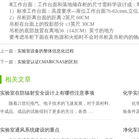
Ⅲ工作台面：工作台面和落地储存柜的尺寸需科学设计成
1）标准工作台面：高度要求---座位工作台面76-82cmm,立位工
2）吊柜距离台面的距离 2英尺 60CM
吊柜在台面上的投影部分 ≤1英尺 30CM
吊柜的底部放置在离地56（142CM）英寸的地方
要考虑吊柜下面在有热源和火焰时不会对吊柜及吊柜内的物品产品
上一篇：
实验室设备的整体信息化过程
下一篇：
实验室认证CMA和CNAS的区别
相关文章
实验室在防辐射安全设计上有哪些注意事项
化学实
随着21世纪电气、电子技术的飞速发展，对于原村料、
化
半成品、成品的试验得到了更多的关注，各类......
验条件及
实验室通风系统建设的重点
净化车