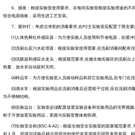
6、插座：根据实验室使用要求。在每间实验室根据实验用途的不同
组合电源插板，采用先进工艺安装。
7、紫外灯：考虑洁净室的消毒要求,在P2主实验室应配置了两支紫
⑴人体热释红外感应器：为方便实验人员使用和节省电源，在缓冲间门
⑵洗刷台及污水处理器：根据实验室使用需要,在洗刷消毒间配有洗
⑶洗眼器和感应水龙头：根据规范要求,在微生物实验区的洗刷台上面配有洗
热量，放水并自动延时关闭。
⑷样品车：为方便实验室人员移动样品和其它实验用品,应专门在洗
⑸滴水车：根据实验用品在洗刷消毒后还需晾干过程,应在洗刷消毒室
为不锈钢结构。
⑹
实验边台
：实验室必须配置放置实验设备和实验用品的宅男视频a
柜子方便放置实验用品，美观与实验室整体相协调。
⑺
生物安全柜
(BSC-Ⅱ-A2)：根据生物安全实验室的国家规范要
对人员、环境与试验品样品所提供的保护依其等级不同而有所差异。Ⅱ级A