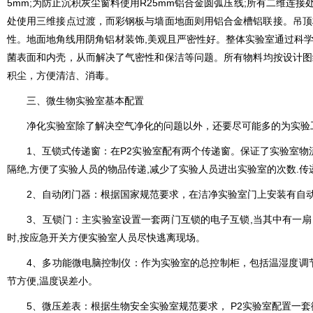
5mm;为防止沉积灰尘窗料使用R25mm铝合金圆弧压线;所有二维连接处
处使用三维接点过渡，而彩钢板与墙面地面则用铝合金槽铝联接。吊顶材
性。地面地角线用阴角铝材装饰,美观且严密性好。整体实验室通过科学设计、精心施工
菌表面和内壳，从而解决了气密性和保洁等问题。所有物料均按设计图纸
积尘，方便清洁、消毒。
三、
微生物实验室
基本配置
净化实验室除了解决空气净化的问题以外，还要尽可能多的为实验工作
1、互锁式传递窗：在P2实验室配有两个传递窗。保证了
隔绝,方便了实验人员的物品传递,减少了实验人员进出实验室的次数.传递窗
2、自动闭门器：根据国家规范要求，在洁净实验室门上安装有自动闭门器
3、互锁门：主实验室设置一套两门互锁的电子互锁,当其中有
时,按应急开关方便实验室人员尽快逃离现场。
4、多功能微电脑控制仪：作为实验室的总控制柜，包括温湿度调
节方便,温度误差小。
5、微压差表：根据生物安全实验室规范要求， P2实验室配置