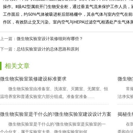
操作。Ⅱ级A2型属前开门生物安全柜，通过垂直气流来保护工作人员
工作面后，约50%气体被吸进柜后部格栅中，其余气体与室内空气
作区，有效防止交叉污染。室内空气与HEPA过滤空气相遇处产生气
上一篇：
微生物实验室设计装修细则有哪些？
下一篇：
总结实验室设计的总体思路和原则
相关文章
微生物实验室装修建设标准要求
微生物
微生物实验室由准备室、洗涤室、灭菌室、无菌室、恒
常规
温培养室和普通实验室六部分组成。准备室准备......
洁净实验室
微生物实验室是干什么的?微生物实验室建设设计方案
揭秘生
微生物实验室是干什么的?微生物实验室是实验室的一
在
个小分支，属于实验室大类。微生物实验室如何......
委和自治