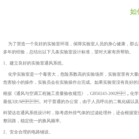
如
为了营造一个良好的实验室环境，保障实验室人员的身心健康，那
多年的经验，总结出以下几条实验室设计标准，望对大家有所帮助。
1
、
建立良好的
实验室通风系统
。
化学实验室是一个毒害大，危险系数高的实验场所，实验室里有大量的
危害较小的操作，实验员会在实验操作台完成。如果实验室没有良好的通风换
根据《通风与空调工程施工质量验收规范》，GB50243-2002
，
化学
最低
3
次
/h
。对于普通的办公室，由于人员呼出的二氧化碳以及
科望达在通风系统设计时，除考虑外排气体的过滤处理外，还会根据室外
整回路，稳定统一的换风频率。
2
、安全
合理的电路铺设。